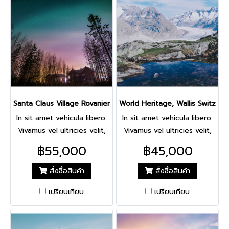
Santa Claus Village Rovaniemi Finland
World Heritage, Wallis Switzerl
In sit amet vehicula libero.
In sit amet vehicula libero.
Vivamus vel ultricies velit,
Vivamus vel ultricies velit,
sed fringilla elit. Vivamus
sed fringilla elit. Vivamus
฿55,000
฿45,000
porta accumsan mauris, at
porta accumsan mauris, at
fermentum dolor
fermentum dolor
สั่งซื้อสินค้า
สั่งซื้อสินค้า
consectetur et. Nam ornare
consectetur et. Nam ornare
เปรียบเทียบ
เปรียบเทียบ
pulvinar tincidunt. Mauris
pulvinar tincidunt. Mauris
luctus at neque quis
luctus at neque quis
lobortis. Donec lobortis
lobortis. Donec lobortis