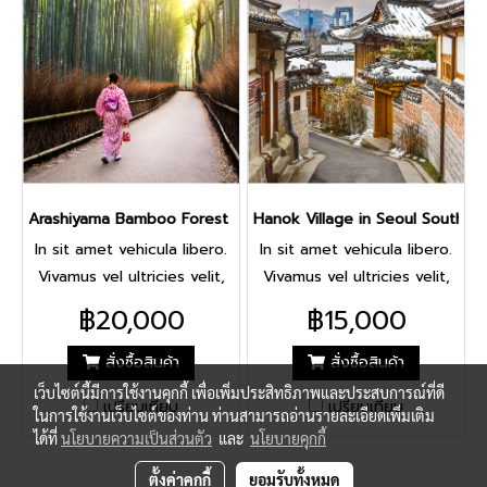
pretium nisi, vel mattis
pretium nisi, vel mattis
lectus placerat nec. Nulla
lectus placerat nec. Nulla
interdum varius viverra.
interdum varius viverra.
Arashiyama Bamboo Forest in Sagano, Japan
Hanok Village in Seoul South Ko
In sit amet vehicula libero.
In sit amet vehicula libero.
Vivamus vel ultricies velit,
Vivamus vel ultricies velit,
sed fringilla elit. Vivamus
sed fringilla elit. Vivamus
฿20,000
฿15,000
porta accumsan mauris, at
porta accumsan mauris, at
fermentum dolor
fermentum dolor
สั่งซื้อสินค้า
สั่งซื้อสินค้า
consectetur et. Nam ornare
consectetur et. Nam ornare
เว็บไซต์นี้มีการใช้งานคุกกี้ เพื่อเพิ่มประสิทธิภาพและประสบการณ์ที่ดี
เปรียบเทียบ
เปรียบเทียบ
pulvinar tincidunt. Mauris
pulvinar tincidunt. Mauris
ในการใช้งานเว็บไซต์ของท่าน ท่านสามารถอ่านรายละเอียดเพิ่มเติม
luctus at neque quis
luctus at neque quis
ได้ที่
นโยบายความเป็นส่วนตัว
และ
นโยบายคุกกี้
lobortis. Donec lobortis
lobortis. Donec lobortis
ตั้งค่าคุกกี้
ยอมรับทั้งหมด