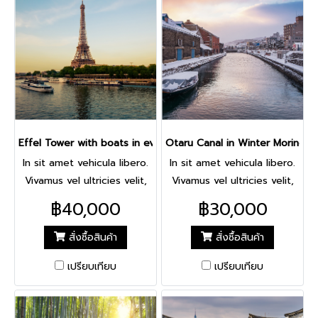
pretium nisi, vel mattis
pretium nisi, vel mattis
lectus placerat nec. Nulla
lectus placerat nec. Nulla
interdum varius viverra.
interdum varius viverra.
Effel Tower with boats in evening Paris, France
Otaru Canal in Winter Moring, 
In sit amet vehicula libero.
In sit amet vehicula libero.
Vivamus vel ultricies velit,
Vivamus vel ultricies velit,
sed fringilla elit. Vivamus
sed fringilla elit. Vivamus
฿40,000
฿30,000
porta accumsan mauris, at
porta accumsan mauris, at
fermentum dolor
fermentum dolor
สั่งซื้อสินค้า
สั่งซื้อสินค้า
consectetur et. Nam ornare
consectetur et. Nam ornare
เปรียบเทียบ
เปรียบเทียบ
pulvinar tincidunt. Mauris
pulvinar tincidunt. Mauris
luctus at neque quis
luctus at neque quis
lobortis. Donec lobortis
lobortis. Donec lobortis